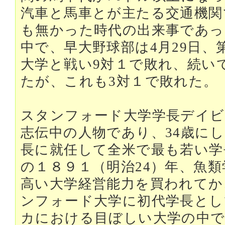
汽車と馬車とが主たる交通機関
も無かった時代の出来事であっ
中で、早大野球部は4月29日
大学と戦い9対１で敗れ、続い
たが、これも3対１で敗れた。
スタンフォード大学学長デイビ
志伝中の人物であり、34歳に
長に就任して全米で最も若い学
の１８９１（明治24）年、魚
高い大学経営能力を買われてか
ンフォード大学に初代学長とし
カにおける目ぼしい大学の中で