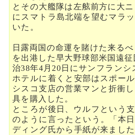
とその大艦隊は左舷前方に大ニ
にスマトラ島北端を望むマラッ
いた。
日露両国の命運を賭けた来るべ
を出港した早大野球部米国遠征
治38年4月20日にサンフラン
ホテルに着くと安部はスポー
シスコ支店の営業マンと折衝し
具を購入した。
ところが後日、ウルフという支
のように言ったという。「本日
ディング氏から手紙が来ました