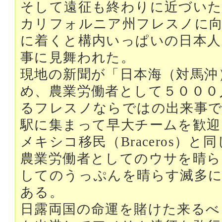
そして遠征も終わりに近づいた
カリフォルニア州フレスノに向
に着くと構内いっぱいの日本人
事に見舞われた。
現地の新聞が「日本海（対馬沖
め、農業労働者として５０００
るフレスノならではの出来事
駅に集まって早大チームを歓迎
メキシコ移民（Braceros）
農業労働者としてのウサを晴ら
してのうっぷんを晴らす滅多
ある。
日露両国の命運を賭けた来るべ