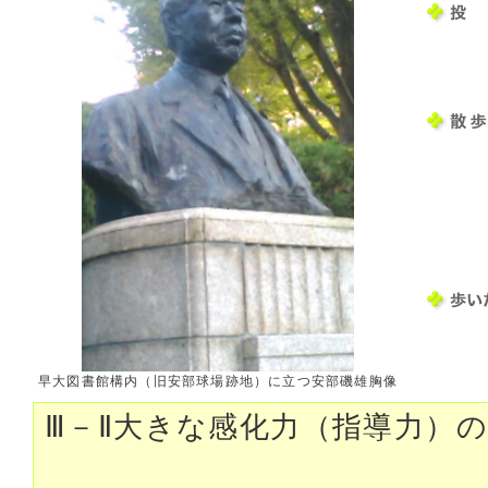
早大図書館構内（旧安部球場跡地）に立つ安部磯雄胸像
Ⅲ－Ⅱ大きな感化力（指導力）