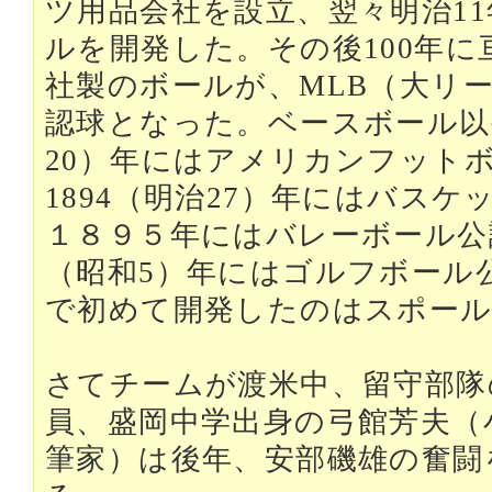
ツ用品会社を設立、翌々明治1
ルを開発した。その後100年
社製のボールが、MLB（大リ
認球となった。ベースボール以外
20）年にはアメリカンフット
1894（明治27）年にはバス
１８９５年にはバレーボール公
（昭和5）年にはゴルフボール
で初めて開発したのはスポー
さてチームが渡米中、留守部隊
員、盛岡中学出身の弓館芳夫（
筆家）は後年、安部磯雄の奮闘