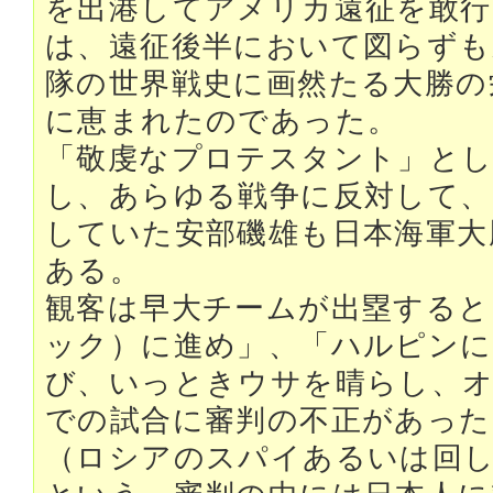
を出港してアメリカ遠征を敢行
は、遠征後半において図らずも
隊の世界戦史に画然たる大勝の
に恵まれたのであった。
「敬虔なプロテスタント」とし
し、あらゆる戦争に反対して、
していた安部磯雄も日本海軍大
ある。
観客は早大チームが出塁すると
ック）に進め」、「ハルピンに
び、いっときウサを晴らし、
での試合に審判の不正があった
（ロシアのスパイあるいは回し