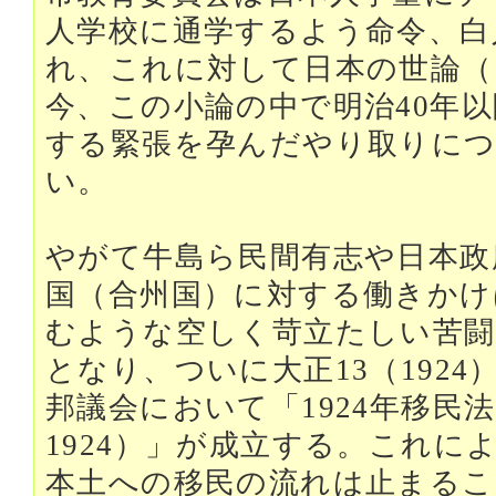
人学校に通学するよう命令、白
れ、これに対して日本の世論（
今、この小論の中で明治40年
する緊張を孕んだやり取りにつ
い。
やがて牛島ら民間有志や日本政
国（合州国）に対する働きかけ
むような空しく苛立たしい苦闘
となり、ついに大正13（192
邦議会において「1924年移民法（Immi
1924）」が成立する。これに
本土への移民の流れは止まる