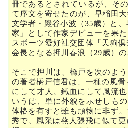
冊であるとされているが、その
て序文を寄せたのが、早稲田大
文学者・巖谷小波（35歳）と
家」として作家デビューを果た
スポーツ愛好社交団体「天狗倶
会長となる押川春浪（29歳）
そこで押川は、橋戸を次のよう
の著者橋戸信君は、一種の風骨
にして才人、鐵血にして風流也
いうは、単に外貌を示せしもの
体格を有すと雖も頑物に非ず。
秀で、風采は燕人張飛に似て更