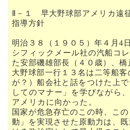
Ⅱ－１ 早大野球部アメリカ遠
指導方針
明治３８（１９０５）年４月4
シフィックメール社の汽船コレア
た安部磯雄部長（４０歳）、橋
大野球部一行１３名は二等船客
が？）船会社と話をつけた上で
してのマナー」を学びながら、
アメリカに向かった。
国家が危急存亡のこの時、この
動」を実現させた原動力は、既