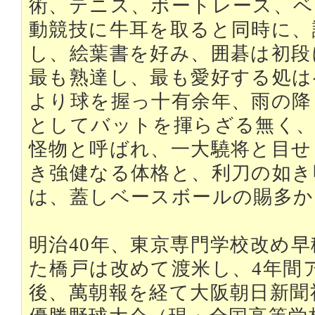
術、テニス、ボートレース、ベ
動競技に牛耳を取ると同時に、
し、絵葉書を好み、囲碁は初段
最も熟達し、最も愛好する処は
より球を握っ十有余年、雨の降
としてバットを揮らざる無く、
怪物と呼ばれ、一大驍将と目せ
き強健なる体格と、利刀の如き
は、蓋しベースボールの賜多か
明治40年、東京専門学校改め
た橋戸は改めて渡米し、4年間
後、萬朝報を経て大阪朝日新聞