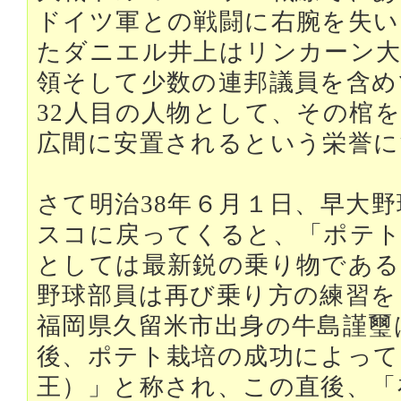
ドイツ軍との戦闘に右腕を失い
たダニエル井上はリンカーン大
領そして少数の連邦議員を含め
32人目の人物として、その棺
広間に安置されるという栄誉に
さて明治38年６月１日、早大
スコに戻ってくると、「ポテト
としては最新鋭の乗り物である
野球部員は再び乗り方の練習を
福岡県久留米市出身の牛島謹璽
後、ポテト栽培の成功によって
王）」と称され、この直後、「