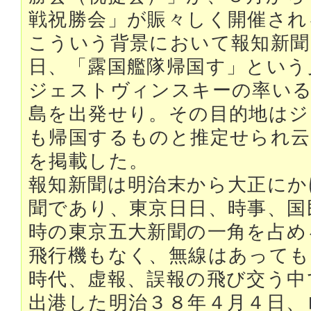
戦祝勝会」が賑々しく開催され
こういう背景において報知新聞
日、「露国艦隊帰国す」という
ジェストヴィンスキーの率い
島を出発せり。その目的地はジ
も帰国するものと推定せられ云
を掲載した。
報知新聞は明治末から大正にか
聞であり、東京日日、時事、国
時の東京五大新聞の一角を占め
飛行機もなく、無線はあっても
時代、虚報、誤報の飛び交う中
出港した明治３８年４月４日、