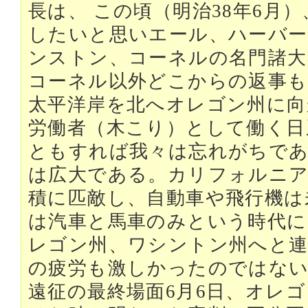
長は、 この頃（明治38年6月
したいと思いエール、ハーバ
ンストン、コーネルの名門諸大
コーネル以外どこからの返事
太平洋岸を北へオレゴン州に向
労働者（木こり）として働く日
ともすれば我々は忘れがちで
は広大である。カリフォルニア
積に匹敵し、自動車や飛行機は
は汽車と馬車のみという時代に
レゴン州、ワシントン州へと連
の疲労も激しかったのではな
遠征の最終場面6月6日、オレ