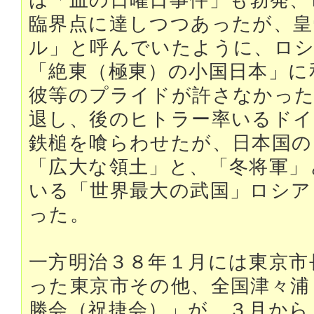
は「血の日曜日事件」も勃発、
臨界点に達しつつあったが、皇
ル」と呼んでいたように、ロ
「絶東（極東）の小国日本」に
彼等のプライドが許さなかっ
退し、後のヒトラー率いるドイ
鉄槌を喰らわせたが、日本国の
「広大な領土」と、「冬将軍」
いる「世界最大の武国」ロシア
った。
一方明治３８年１月には東京市
った東京市その他、全国津々浦
勝会（祝捷会）」が、３月から