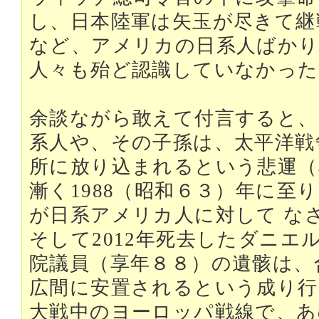
し、日本陸軍は矢玉が尽きて継
など、アメリカの日系人ばかり
人々も殆ど認識していなかった
余談ながら敢えて付言すると
系人や、その子孫は、太平洋戦
所に放り込まれるという悲運（
漸く1988（昭和６３）年に至
が日系アメリカ人に対して な
そして2012年死去したダニエ
院議員（享年８８）の遺骸は、
広間に安置されるという成り行
大戦中のヨーロッパ戦線で、あ