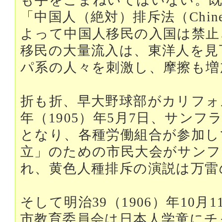
も手をこまねいてはいない。既に
「中国人（絶対）排斥法（Chinese 
よって中国人移民の入国は禁止
移民の大量流入は、東洋人を見
パ系の人々を刺激し、摩擦も増
折も折、早大野球部がカリフォ
年（1905）年5月7日、サン
となり、各種労働組合が参加し
立」のための市民大会がサンフ
れ、黄色人種排斥の演説は万雷
そして明治39（1906）年10
市教育委員会は日本人学童にチ