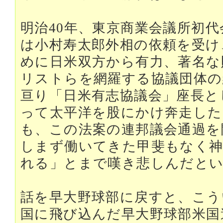
明治40年、東京商業会議所初代
は小村寿太郎外相の依頼を受け
めに日米双方から有力、著名な
リストらを網羅する協議団体の
亘り「日米有志協議会」座長と
って太平洋を股にかけ奔走した
も、この法案の連邦議会通過を
しまず働いてきた甲斐もなく
れる」とまで嘆き悲しんだと
話を早大野球部に戻すと、こう
国に飛び込んだ早大野球部米国