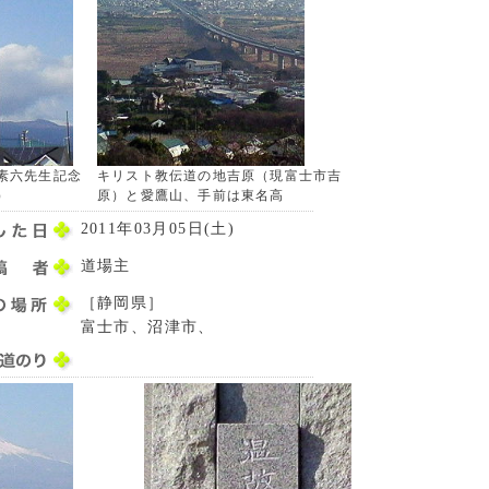
素六先生記念
キリスト教伝道の地吉原（現富士市吉
）
原）と愛鷹山、手前は東名高
2011年03月05日(土)
道場主
［静岡県］
富士市、沼津市、