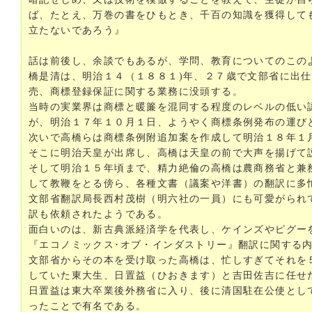
ば、たとえ、万巻の書をひもとき、千百の知識を獲得して
立たないであろう』
話は前後し、余談でもあるが、学問、教育についてのこの
橋是清は、明治１４（１８８１)年、２７歳で文部省に出
売、商標登録保証に関する業務に没頭する。
当時の実業界は商標と暖簾を混同する程度のレベルの低い
が、明治１７年１０月１日、ようやく商標条例発布の運び
次いで高橋らは商標条例附追加案を作成して明治１８年１
そこに明治天皇が出席し、高橋は天皇の前で大声を揚げて
そして明治１５年頃まで、精力絶倫の高橋は農商務省と兼
して教鞭をとる傍ら、各種文書（議案や洋書）の翻訳に多
文部省翻訳局長西村茂樹（明六社の一員）にも可愛がられ
訳も依頼されたようである。
面白いのは、新古典派経済学を代表し、ケインズやピグー
『エコノミックス･オブ・インダストリー』翻訳に関する
文部省からその本を受け取った高橋は、忙しすぎてそれを
していた東大生、日置益（ひおきます）と吉田佐吉に任せ
日置益は東大卒業後外務省に入り、後に清国駐在公使とし
ったことで有名である。