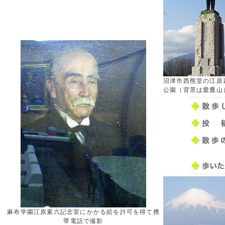
沼津市西熊堂の江原
公園（背景は愛鷹山
麻布学園江原素六記念室にかかる絵を許可を得て携
帯電話で撮影