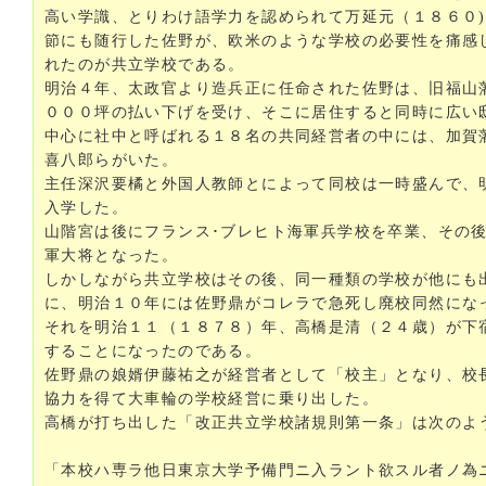
高い学識、とりわけ語学力を認められて万延元（１８６０)
節にも随行した佐野が、欧米のような学校の必要性を痛感
れたのが共立学校である。
明治４年、太政官より造兵正に任命された佐野は、旧福山
０００坪の払い下げを受け、そこに居住すると同時に広い
中心に社中と呼ばれる１８名の共同経営者の中には、加賀
喜八郎らがいた。
主任深沢要橘と外国人教師とによって同校は一時盛んで、
入学した。
山階宮は後にフランス･ブレヒト海軍兵学校を卒業、その
軍大将となった。
しかしながら共立学校はその後、同一種類の学校が他にも
に、明治１０年には佐野鼎がコレラで急死し廃校同然にな
それを明治１１（１８７８）年、高橋是清（２４歳）が下
することになったのである。
佐野鼎の娘婿伊藤祐之が経営者として「校主」となり、校
協力を得て大車輪の学校経営に乗り出した。
高橋が打ち出した「改正共立学校諸規則第一条」は次のよ
「本校ハ専ラ他日東京大学予備門ニ入ラント欲スル者ノ為