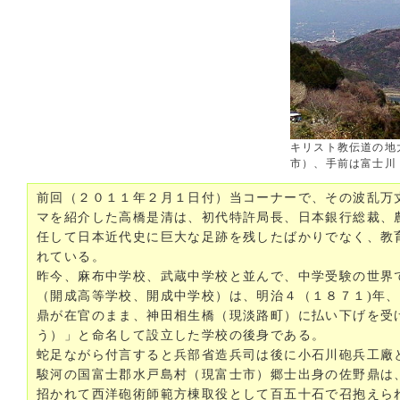
キリスト教伝道の地
市）、手前は富士川
前回（２０１１年２月１日付）当コーナーで、その波乱万
マを紹介した高橋是清は、初代特許局長、日本銀行総裁、
任して日本近代史に巨大な足跡を残したばかりでなく、教
れている。
昨今、麻布中学校、武蔵中学校と並んで、中学受験の世界
（開成高等学校、開成中学校）は、明治４（１８７１)年
鼎が在官のまま、神田相生橋（現淡路町）に払い下げを受
う）」と命名して設立した学校の後身である。
蛇足ながら付言すると兵部省造兵司は後に小石川砲兵工廠
駿河の国富士郡水戸島村（現富士市）郷士出身の佐野鼎は
招かれて西洋砲術師範方棟取役として百五十石で召抱えら