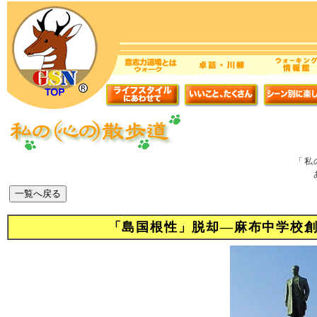
「私
「島国根性」脱却―麻布中学校