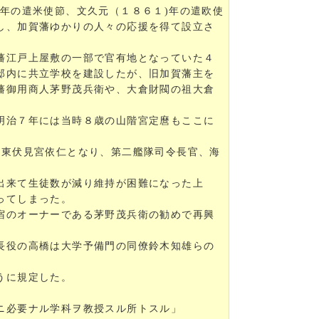
年の遣米使節、文久元（１８６１)年の遣欧使
し、加賀藩ゆかりの人々の応援を得て設立さ
藩江戸上屋敷の一部で官有地となっていた４
邸内に共立学校を建設したが、旧加賀藩主を
藩御用商人茅野茂兵衛や、大倉財閥の祖大倉
明治７年には当時８歳の山階宮定麿もここに
後東伏見宮依仁となり、第二艦隊司令長官、海
出来て生徒数が減り維持が困難になった上
ってしまった。
宿のオーナーである茅野茂兵衛の勧めで再興
長役の高橋は大学予備門の同僚鈴木知雄らの
うに規定した。
ニ必要ナル学科ヲ教授スル所トスル」