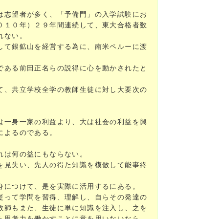
は志望者が多く、「予備門」の入学試験にお
０１０年）２９年間連続して、東大合格者数
れない。
して銀鉱山を経営する為に、南米ペルーに渡
である前田正名らの説得に心を動かされたと
て、共立学校全学の教師生徒に対し大要次の
は一身一家の利益より、大は社会の利益を興
によるのである。
れは何の益にもならない。
を見失い、先人の得た知識を模倣して能事終
身につけて、是を実際に活用するにある。
従って学問を習得、理解し、自らその発達の
教師もまた、生徒に単に知識を注入し、之を
ら思考力を働かすことに意を用いないなら