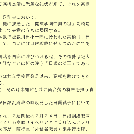
て高橋是清に懇篤な礼状が来て、それを高橋
た送別会において、
生徒に披瀝した「開成学園中興の祖」高橋是
敗して失意のうちに帰国する。
本銀行総裁川田小一郎に拾われた高橋は、日
して、ついには日銀総裁に登りつめたのであ
国武を自邸に呼びつける程、その権勢は絶大
尚登などとは桁の違う「日銀の法王」であっ
のは共立学校再発足以来、高橋を助けてきた
る。
て、その鈴木知雄と共に仙台藩の将来を担う青
が日銀副総裁の時勃発した日露戦争において
され、２週間後の２月２４日、日銀副総裁高
アメリカ商船サイベリア号に乗り込みアメリ
太郎が、随行員（外務省職員）阪井徳太郎、