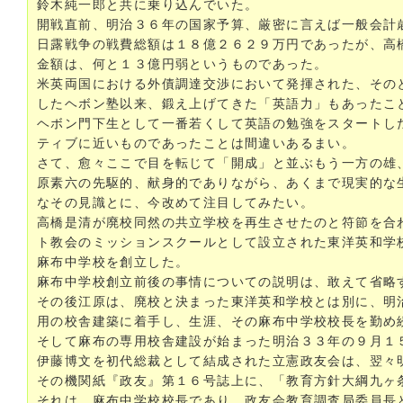
鈴木純一郎と共に乗り込んでいた。
開戦直前、明治３６年の国家予算、厳密に言えば一般会計
日露戦争の戦費総額は１８億２６２９万円であったが、高
金額は、何と１３億円弱というものであった。
米英両国における外債調達交渉において発揮された、その
したヘボン塾以来、鍛え上げてきた「英語力」もあったこ
ヘボン門下生として一番若くして英語の勉強をスタートし
ティブに近いものであったことは間違いあるまい。
さて、愈々ここで目を転じて「開成」と並ぶもう一方の雄
原素六の先駆的、献身的でありながら、あくまで現実的な
なその見識とに、今改めて注目してみたい。
高橋是清が廃校同然の共立学校を再生させたのと符節を合
ト教会のミッションスクールとして設立された東洋英和学
麻布中学校を創立した。
麻布中学校創立前後の事情についての説明は、敢えて省略
その後江原は、廃校と決まった東洋英和学校とは別に、明
用の校舎建築に着手し、生涯、その麻布中学校校長を勤め
そして麻布の専用校舎建設が始まった明治３３年の９月１
伊藤博文を初代総裁として結成された立憲政友会は、翌々
その機関紙『政友』第１６号誌上に、「教育方針大綱九ヶ
それは、麻布中学校校長であり、政友会教育調査局委員長