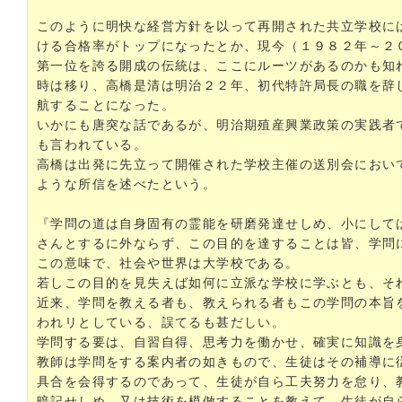
このように明快な経営方針を以って再開された共立学校に
ける合格率がトップになったとか、現今（１９８２年～２
第一位を誇る開成の伝統は、ここにルーツがあるのかも知
時は移り、高橋是清は明治２２年、初代特許局長の職を辞
航することになった。
いかにも唐突な話であるが、明治期殖産興業政策の実践者
も言われている。
高橋は出発に先立って開催された学校主催の送別会におい
ような所信を述べたという。
『学問の道は自身固有の霊能を研磨発達せしめ、小にして
さんとするに外ならず、この目的を達することは皆、学問
この意味で、社会や世界は大学校である。
若しこの目的を見失えば如何に立派な学校に学ぶとも、そ
近来、学問を教える者も、教えられる者もこの学問の本旨
われリとしている、誤てるも甚だしい。
学問する要は、自習自得、思考力を働かせ、確実に知識を
教師は学問をする案内者の如きもので、生徒はその補導に
具合を会得するのであって、生徒が自ら工夫努力を怠り、
暗記せしめ、又は技術を模倣することを教えて、生徒が自