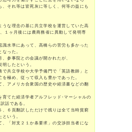
も、それ等は皆死灰に等しく、何等の益にも
ような理念の基に共立学校を運営していた高
仕、１ヶ月後には農商務省に異動して発明専
認識水準にあって、高橋らの苦労も多かった
となった。
月、参事院との会議が開かれたが、
説明したという。
務で共立学校や大学予備門で「英語教師」と
忙を極め、従って収入も豊かであった。
て、アメリカ合衆国の歴史や経済書などの翻
を育てた経済学者アルフレッド･マーシャルの
内訳話である。
５、６頁翻訳しただけで残りは全て当時貧窮
たという。
て、「対支２１か条要求」の交渉担当者にな