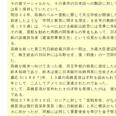
その後マーシャルから、その著作の日本語への翻訳に対し
は長く保持していたという。
明治２２年、高橋のペルー渡航に際して共立学校が開催し
前述したような「学問と教育に関する理念」を全学の教師
清（３５歳）は、ペルーにおける銀鉱山経営には見事に失
その後、渡航を勧めた周囲の関係者らの奔走もあって、日
銀の設備担当者（建築所事務主任）という位置から再出発
る。
高橋を拾った第三代日銀総裁川田小一郎は、大蔵大臣渡辺
で、株主総会の日以外には出勤せず、後（戦後）の一万田
た。
高橋が南米へ向けて去った後、共立学校の校長に就任した
鈴木知雄であり、鈴木は後に日本銀行出納局長に任命され
慶応３(１８６７)年、１３歳の高橋是清は才幹を認められ
年として、二人してアメリカに派遣されたのであった。
そして、高橋是清が並外れたその才幹を発揮したのは、彼
である。
明治３７年２月１０日、ロシアに対して「宣戦布告」がな
橋是清は随行員深井英吾（後に日銀総裁）と共に横浜から
カに向かったが、同船には同じく重要使命を帯びた金子堅