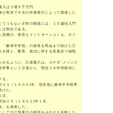
歳入は２億６千万円、
橋が英米で６次の外債発行によって調達した
とてつもない才幹の根底には、１０歳頃入門
とは明白である。
た高橋の、発音もイントネーションも、ネイ
、「麻布中学校」の校長を死ぬまで続けた江
生き様と、教育、政治に対する高邁且つ雄勁
わせるように、江原素六は、カナダ･メソジス
校幹事という立場から、明治２８年同校内に
する。
治３３（１９００)年、現在地に麻布中学校専
続けた。
５日、
明治３５（１９０２)年１月、
条」を発表した。
としての江原素六の所信をそのまま反映した