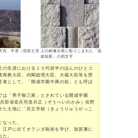
大宮、中里（現富士宮
上の銅像台座に彫りこまれた「温
故知新」の四文字
丈の生涯における１０代前半のほんのひとコ
農商務大臣、内閣総理大臣、大蔵大臣等を歴
育者として、「開成学園中興の祖」とも呼ば
では「男子御三家」とされている開成学園
、兵部省造兵司造兵正（ぞうへいのかみ）佐野
けた土地に「共立学校（きょうりゅうがっこ
となった。
、江戸に出てオランダ砲術を学び、加賀藩に
れた。