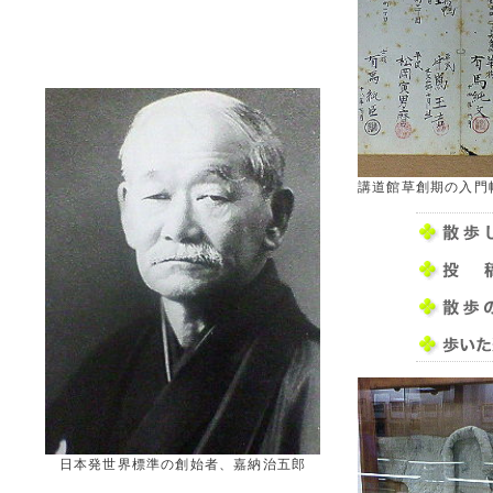
講道館草創期の入門
日本発世界標準の創始者、嘉納治五郎