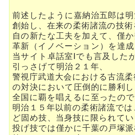
前述したように嘉納治五郎は明
創始し、在来の柔術諸流の技術
自の新たな工夫を加えて、僅か
革新（イノベーション）を達成
当サイト卓話室Ⅰでも言及した
引っさげて明治２１年、
警視庁武道大会における古流柔
の対決において圧倒的に勝利し
全国に覇を唱えるに至ったので
明治１５年以前の柔術諸流では
ど固め技、当身技に限られてい
投げ技では僅かに千葉の戸塚派