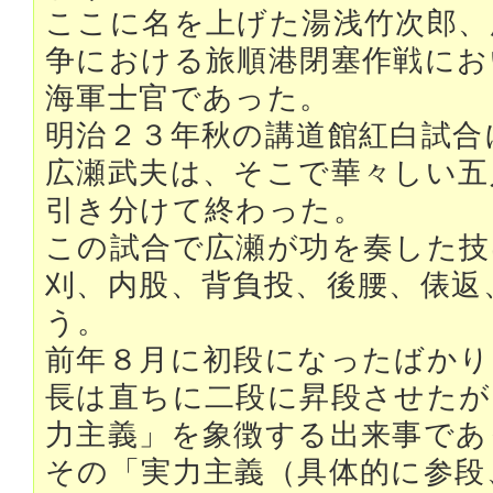
ここに名を上げた湯浅竹次郎、
争における旅順港閉塞作戦にお
海軍士官であった。
明治２３年秋の講道館紅白試合
広瀬武夫は、そこで華々しい五
引き分けて終わった。
この試合で広瀬が功を奏した技
刈、内股、背負投、後腰、俵返
う。
前年８月に初段になったばかり
長は直ちに二段に昇段させたが
力主義」を象徴する出来事であ
その「実力主義（具体的に参段