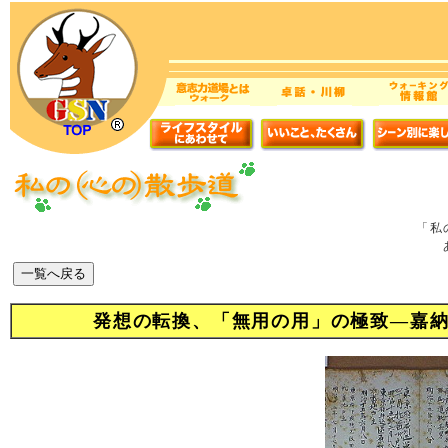
「私
発想の転換、「無用の用」の極致―嘉