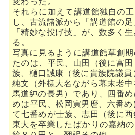
変わった。
それらに加えて講道館独自の工
し、古流諸派から「講道館の足
「精妙な投げ技」が、数多く生
る。
写真に見るように講道館草創期
たのは、平民、山田（後に富田
族、樋口誠康（後に貴族院議員
純文（外様大名ながら幕末老中
馬道純の長男）であり、四番め
めは平民、松岡寅男麿、六番め
て七番めが士族、志田（後に西
東大を卒業したばかりの嘉納の
給８０円と、翻訳その他、