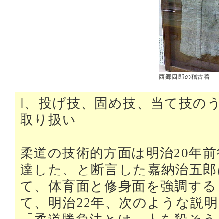
西郷四郎の稽古着
Ⅰ、投げ技、固め技、当て技の
取り扱い
柔道の技術的方面は明治20年
達した、と断言した嘉納治五郎
て、体育面と修身面を強調する
て、明治22年、次のような説