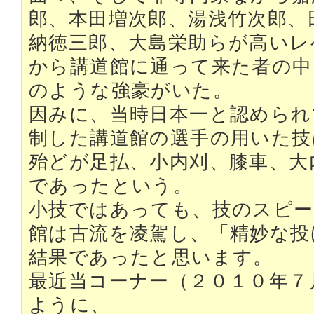
郎、本田増次郎、湯浅竹次郎、
納徳三郎、大島栄助らが高いレ
から講道館に通って来た者の中
のような強豪がいた。
因みに、当時日本一と認められ
制した講道館の選手の用いた技
殆どが足払、小内刈、膝車、大
であったという。
小技ではあっても、技のスピー
館は古流を凌駕し、「精妙な投
結果であったと思います。
最近当コーナー（２０１０年７
ように、