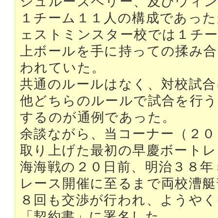
シュルーズベリー、及びウィ
１チーム１１人の構成であった
ェストミンスター校では１チー
上ボールを手に持っての揉み合
われていた。
共通のルールはなく、対校試合
他どちらのルールで試合を行う
するのが通例であった。
余談ながら、当コーナー（２０
取り上げた最初の早慶ボートレ
海海戦の２０日前、明治３８年
レース開催に至るまで両校漕艇
８回も交渉が行われ、ようやく
「契約書」に署名した。