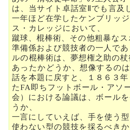
は、当サイト卓話室Ⅱでも言及
一年ほど在学したケンブリッ
ス・カレッジにおいて、
蹴球、棍棒術、その他粗暴なス
準備係および競技者の一人であ
ルの棍棒術は、夢想権之助の杖
あったかどうか、想像するの
話を本題に戻すと、１８６３年
たFA即ちフットボール・アソ
会）における論議は、ボールを
うか、
一言にしていえば、手を使う型
使わない型の競技を採るべきか