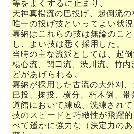
等をよくするに止まり、
天神真楊流の巴投げ、起倒流の
唯一の投げ技といってよい状
嘉納はこれらの技は無論のこと
し、よい技は悉く採用した。
当時の主な流派としては、起倒
楊心流、関口流、渋川流、竹内
どがあげられる。
嘉納が採用した古流の大外刈、
巴投、掬投、横分、朽木倒、帯
道館において練成、洗練されて
技のスピードと巧緻性が飛躍的
べて遥かに強力な（決定力のあ