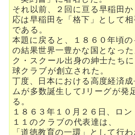
それ以前、２回に亘る早稲田か
応は早稲田を「格下」として相
である。
本題に戻ると、１８６０年頃の
の結果世界一豊かな国となった
ク・スクール出身の紳士たちに
球クラブが創立された。
丁度、日本における高度経済成
ムが多数誕生してJリーグが発
る。
１８６３年１０月２６日、ロン
１１のクラブの代表達は、
「道徳教育の一環」として行わ