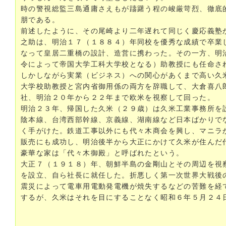
時の警視総監三島通庸さえもが躊躇う程の峻厳苛烈、徹底
朋である。
前述したように、その尾崎より二年遅れて同じく慶応義塾
之助は、明治１７（１８８４）年同校を優秀な成績で卒業
なって皇居二重橋の設計、造営に携わった。その一方、明
令によって帝国大学工科大学校となる）助教授にも任命さ
しかしながら実業（ビジネス）への関心があくまで高い久
大学校助教授と宮内省御用係の両方を辞職して、大倉喜八
社、明治２０年から２２年まで欧米を視察して回った。
明治２３年、帰国した久米（２９歳）は久米工業事務所を
陰本線、台湾西部幹線、京義線、湖南線など日本ばかりで
く手がけた。鉄道工事以外にも代々木商会を興し、マニラ
販売にも成功し、明治後半から大正にかけて久米が住んだ
豪華な家は「代々木御殿」と呼ばれたという。
大正７（１９１８）年、朝鮮半島の金剛山とその周辺を視
を設立、自ら社長に就任した。折悪しく第一次世界大戦後
震災によって電車用電動発電機が焼失するなどの苦難を経
するが、久米はそれを目にすることなく昭和６年５月２４