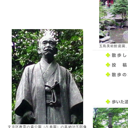
五島美術館庭園
文京区教育の森公園（占春園）の嘉納治五郎像