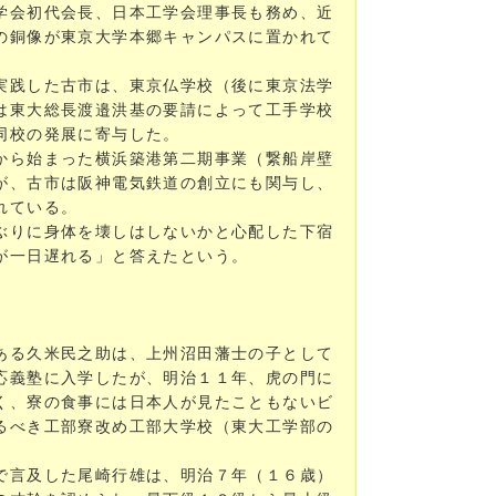
学会初代会長、日本工学会理事長も務め、近
の銅像が東京大学本郷キャンパスに置かれて
実践した古市は、東京仏学校（後に東京法学
は東大総長渡邉洪基の要請によって工手学校
同校の発展に寄与した。
から始まった横浜築港第二期事業（繋船岸壁
が、古市は阪神電気鉄道の創立にも関与し、
れている。
ぶりに身体を壊しはしないかと心配した下宿
が一日遅れる」と答えたという。
ある久米民之助は、上州沼田藩士の子として
応義塾に入学したが、明治１１年、虎の門に
く、寮の食事には日本人が見たこともないビ
るべき工部寮改め工部大学校（東大工学部の
で言及した尾崎行雄は、明治７年（１６歳）