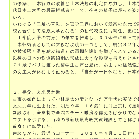
の修築、土木行政の改善と土木法規の制定に尽力し、土木
代日本土木界の最高権威者として、今その椅子に座った姿
いる。
いわゆる「二足の草鞋」を官学二界において最高の次元で
校と合併して法政大学となる）の初代校長にも就任、更に
（工学院大学の前身）の創立を推進し、３０余年に亘って
土木技術者としての大きな功績の一つとして、明治３２年
や横浜駅と港を結ぶ鉄道）の画期的設計を挙げられている
以後の日本の鉄道路線網の形成に大きな影響を与えたとさ
２１歳でパリに渡った留学生古市公威は、あまりの猛勉強
の女主人が休むよう勧めると、「自分が一日休むと、日本
２、岳父、久米民之助
古市の媒酌によって小林慶太の妻となった万千代の実父で
文久元年に生まれた。明治９年（１６歳）には上京して慶
新設され、全寮制で全館スチーム暖房を備えるばかりでな
フテキを供する、当時の最新鋭最高級文教施設とでも称さ
前身）に転学した。
余談ながら、最近当コーナー（２０１０年４月１１日付）