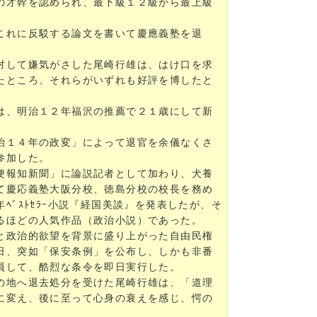
の才幹を認められ、最下級１２級から最上級
これに反駁する論文を書いて慶應義塾を退
対して嫌気がさした尾崎行雄は、はけ口を求
たところ、それらがいずれも好評を博したと
は、明治１２年福沢の推薦で２１歳にして新
治１４年の政変」によって退官を余儀なくさ
参加した。
便報知新聞」に論説記者として加わり、犬養
て慶応義塾大阪分校、徳島分校の校長を務め
ﾞｽﾄｾﾗｰ小説『経国美談』を発表したが、そ
るほどの人気作品（政治小説）であった。
と政治的欲望を背景に盛り上がった自由民権
日、突如「保安条例」を公布し、しかも非番
員して、酷烈な条令を即日実行した。
の地へ退去処分を受けた尾崎行雄は、「道理
に変え、後に至って心身の衰えを感じ、愕の