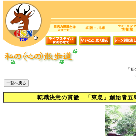
「私
転職決意の貫徹―「東急」創始者五