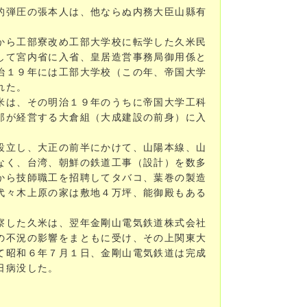
的弾圧の張本人は、他ならぬ内務大臣山縣有
から工部寮改め工部大学校に転学した久米民
して宮内省に入省、皇居造営事務局御用係と
治１９年には工部大学校（この年、帝国大学
れた。
米は、その明治１９年のうちに帝国大学工科
郎が経営する大倉組（大成建設の前身）に入
設立し、大正の前半にかけて、山陽本線、山
なく、台湾、朝鮮の鉄道工事（設計）を数多
から技師職工を招聘してタバコ、葉巻の製造
代々木上原の家は敷地４万坪、能御殿もある
察した久米は、翌年金剛山電気鉄道株式会社
の不況の影響をまともに受け、その上関東大
て昭和６年７月１日、金剛山電気鉄道は完成
日病没した。