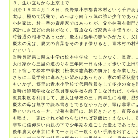
３、生い立ちから上京まで
明治１５年４月１８日、長野県小県郡青木村という千戸あ
太は、極めて活発で、めっぽう向うっ気の強い少年であっ
小林家は、村一番の資産家ではあったが、父小林菊右衛門
家計にさほどの余裕がなく、普通ならば家業を手伝うか、
時普通の相場であったが、慶太は勉学の志やみがたく、父
慶太の兄は、慶太の言葉をそのまま借りると、青木村の村
だという。
当時長野県に県立中学は松本中学校一つしかなく、長野、
太は家から三里の道のりを三年間一日も休まず歩いて上田
に下宿して松本中学校（松本深志高校の前身）を卒業した
さらに上級学校に進みたい望みはあったが、家の経済状態
もいかず、郷里の青木小学校で代用教員をして多少の金を
当時は師範学校など教員養成学校を終了しなければ、小学
教員制度を利用して、慶太は母校の三，四年生に地理、歴
慶太の母は無学で読み書きもできなかったが、頭は非常に
番といわれる一方、父菊右衛門は、朝起きたとき、夜寝る
も唱え、一家はそれが終わらなければ朝飯はくえないし、
非常に信仰深い両親の下で少年期を過ごした慶太であった
後年慶太が東京に出て一ヶ月に一度くらい手紙を出すと、