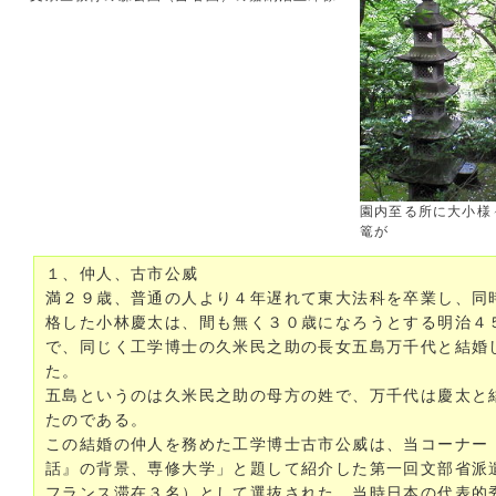
園内至る所に大小様
篭が
１、仲人、古市公威
満２９歳、普通の人より４年遅れて東大法科を卒業し、同
格した小林慶太は、間も無く３０歳になろうとする明治４
で、同じく工学博士の久米民之助の長女五島万千代と結婚
た。
五島というのは久米民之助の母方の姓で、万千代は慶太と
たのである。
この結婚の仲人を務めた工学博士古市公威は、当コーナー
話』の背景、専修大学」と題して紹介した第一回文部省派
フランス滞在３名）として選抜された、当時日本の代表的