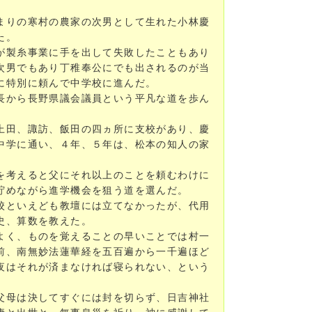
まりの寒村の農家の次男として生れた小林慶
た。
が製糸事業に手を出して失敗したこともあり
次男でもあり丁稚奉公にでも出されるのが当
に特別に頼んで中学校に進んだ。
長から長野県議会議員という平凡な道を歩ん
上田、諏訪、飯田の四ヵ所に支校があり、慶
中学に通い、４年、５年は、松本の知人の家
。
を考えると父にそれ以上のことを頼むわけに
貯めながら進学機会を狙う道を選んだ。
校といえども教壇には立てなかったが、代用
史、算数を教えた。
よく、ものを覚えることの早いことでは村一
前、南無妙法蓮華経を五百遍から一千遍ほど
夜はそれが済まなければ寝られない、という
。
父母は決してすぐには封を切らず、日吉神社