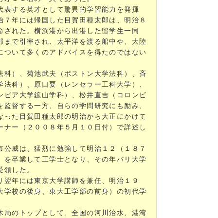
代表する英才として驚異的学習能力を発揮
治７年には帰国した目賀田種太郎は、明治８
命された。横浜港から出港した留学生一同
部まで引率され、太平洋を渡る船中や、大陸
について多くのアドバイスを得たのではない
法科）、菊池武夫（ボストン大学法科）、斉
学法科）、原口要（レンセラー工科大学）、
ンビア大学鉱山学科）、松井直吉（コロンビ
を監督する一方、自らの学問研究にも励み、
なった目賀田種太郎の明治から大正にかけて
ーナー（２００８年５月１０日付）で詳述し
市公威は、猛烈に勉強して明治１２（１８７
）を卒業して工学士となり、その年パリ大学
受領した。
り翌年には東京大学講師を兼任、明治１９
大学校の後身、東大工学部の前身）の初代学
木局のトップとして、全国の河川治水、港湾