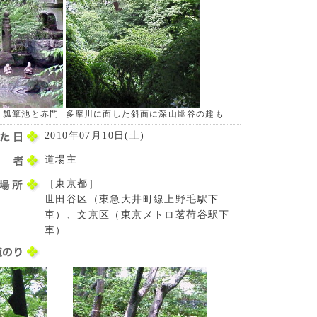
、瓢箪池と赤門
多摩川に面した斜面に深山幽谷の趣も
2010年07月10日(土)
道場主
［東京都］
世田谷区（東急大井町線上野毛駅下
車）、文京区（東京メトロ茗荷谷駅下
車）