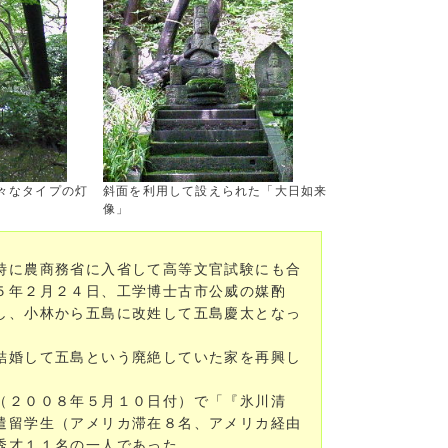
々なタイプの灯
斜面を利用して設えられた「大日如来
像」
時に農商務省に入省して高等文官試験にも合
５年２月２４日、工学博士古市公威の媒酌
し、小林から五島に改姓して五島慶太となっ
結婚して五島という廃絶していた家を再興し
（２００８年５月１０日付）で「『氷川清
遣留学生（アメリカ滞在８名、アメリカ経由
秀才１１名の一人であった。