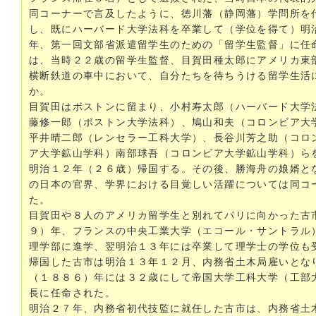
同コーナーで言及したように、徳川藩（静岡藩）学問所を
し、既にハーバード大学法科を卒業して（学位を得て）明
年、第一回文部省派遣留学生のための「留学生監督」に任
は、当時２２歳の留学生監督、目賀田種太郎にアメリカ東
横断鉄道の車中において、自分たちを待ちうける留学生活
か。
目賀田はボストンに留まり、小村寿太郎（ハーバード大学
藤修一郎（ボストン大学法科）、鳩山和夫（コロンビア大
平井晴二郎（レンセラー工科大学）、長谷川芳之助（コロ
ア大学鉱山学科）南部球吾（コロンビア大学鉱山学科）ら
明治１２年（２６歳）帰国する。その後、勝海舟の娘婿と
の日本の官界、学界における目覚しい活躍については同コ
た。
目賀田や８人のアメリカ留学生と別れてパリに向かった古
９）年、フランスの中央工業大学（エコール・サントラル
理学部に進学、翌明治１３年には卒業して理学士の学位も
帰国した古市は明治１３年１２月、内務省土木局雇いとな
（１８８６）年には３２歳にして帝国大学工科大学（工部
長に任命された。
明治２７年、内務省初代技監に就任した古市は、内務省土