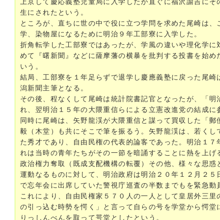
上京して慶応義塾児童局に入学したが直ぐに福沢諭吉にそ
生にされたという。
ところが、直ちに世の中で役に立つ学問を求めた尾崎は、
学、染物屋になるために明治９年工部寮に入学した。
折角転学した工部寮ではあったが、学風の違いや理化学に
めて『曙新聞』などに薩摩藩の横暴を批判する投書を始め
いう。
結局、工部寮を１年足らずで退学し慶應義塾に戻った尾崎
潟新聞主筆となる。
その後、程なくして尾崎は統計院書記官となったが、「明
れ、翌明治１５年の大隈重信らによる立憲改進党の結成に
同時に尾崎は、矢野龍渓が大隈重信と謀って買収した「郵
毅（木堂）も共にそこで筆を振るう。矢野龍渓は、若くし
た秀才であり、自由民権の代表的論客であった。明治１７年ﾍ
れは当時の青年たちがその一節を暗誦することに熱を上げ
政治権力奪取（既成支配機構の転覆）その他、様々な思惑
運動なるものに対して、明治政府は明治２０年１２月２５
で忘年会に出席していた警視庁巡査の半数までもを緊急動
これにより、自由民権家５７０人の一人として皇居外三里
の引っ込む時勢を愕く」と言って自らの号を学堂から愕堂
りっしんべんを取って咢堂としたという。