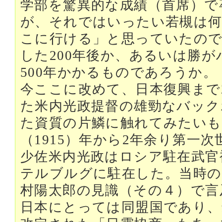
学部を驚異的な成績（首席）で
が、それではいったい若槻は何
こに行ける」と思っていたので
した200年後か、あるいは勝
500年かかるものであろうか。
今ここに改めて、日本復興まで
た米内光政提督の雄勁なバック
た資質の片鱗に触れてみたいも
（1915）年から2年余り第一
少佐米内光政はロシア駐在武官
テルブルグに駐在した。当時の
村陽太郎の見識（その４）で言
日本にとっては同盟国であり、