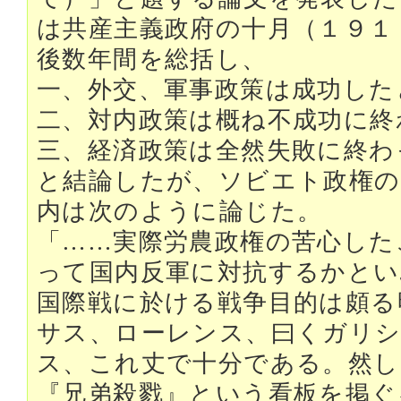
は共産主義政府の十月（１９１
後数年間を総括し、
一、外交、軍事政策は成功した
二、対内政策は概ね不成功に終
三、経済政策は全然失敗に終わ
と結論したが、ソビエト政権の
内は次のように論じた。
「……実際労農政権の苦心した
って国内反軍に対抗するかとい
国際戦に於ける戦争目的は頗る
サス、ローレンス、曰くガリ
ス、これ丈で十分である。然し
『兄弟殺戮』という看板を掲ぐ