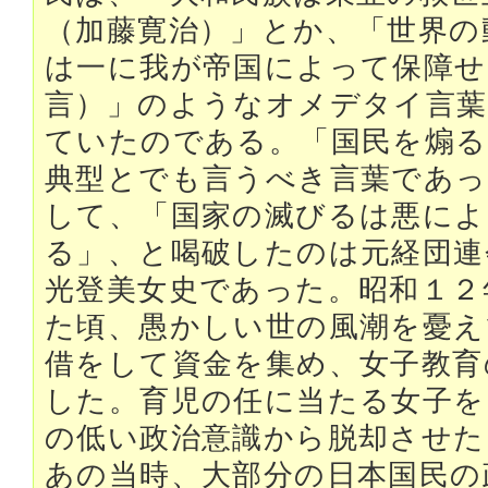
（加藤寛治）」とか、「世界の
は一に我が帝国によって保障せ
言）」のようなオメデタイ言葉
ていたのである。「国民を煽る
典型とでも言うべき言葉であっ
して、「国家の滅びるは悪に
る」、と喝破したのは元経団連
光登美女史であった。昭和１２
た頃、愚かしい世の風潮を憂え
借をして資金を集め、女子教育
した。育児の任に当たる女子を
の低い政治意識から脱却させた
あの当時、大部分の日本国民の