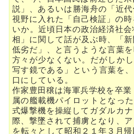
説」、あるいは勝海舟の「近代
視野に入れた「自己検証」の時
いか。近頃日本の政治経済社会
相」に関して話が及ぶ時、「新
低劣だ」、と言うような言葉を
方々が少なくない。だがしかし
写す鏡である」という言葉を、
口にしている。
作家豊田穣は海軍兵学校を卒業
属の艦載機パイロットとなった
式爆撃機を操縦してガダルカナ
際、撃墜されて捕虜となり、ア
を転々として昭和２１年３月帰