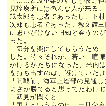
『……岩波重雄のすじと牧野伸
見診療所には色んな人が来る。
幾太郎も患者であったし、下村
次郎も患者であった。教文館三
に思いがけない旧知と会うのが
った。
気分を楽にしてもらうため、
した。時々それが、若い「喧嘩
かけるかたちになった。米内
を持ち出すのは、避けていた
「開戦前、海軍上層部の見通し
まさか勝てると思ってたわけ
武見が聞くと、
「軍人というものは、一旦命令