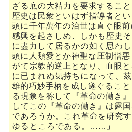
ざる底の大精力を要求すること
歴史は民衆といはず指導者とい
頭に千年萬年の治世は直ぐ眼前
感興を起さしめ、しかも歴史そ
に盡力して居るかの如く思わし
頭に人類愛とか神聖な圧制憎悪
がて宗教的逆上となり、血眼と
に已まれぬ気持ちになって、茲
雄的巧妙手柄を成し遂ぐること
る現象を称して『革命の働き』
してこの『革命の働き』は露国
であろうか。これ革命を研究す
ゆるところである。……」