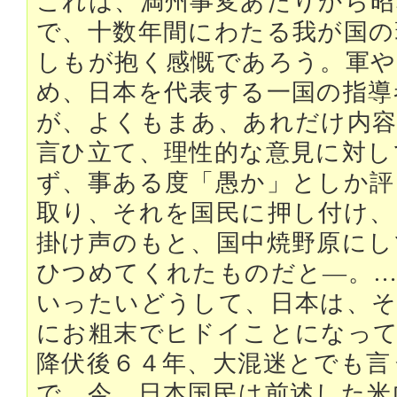
これは、満州事変あたりから昭
で、十数年間にわたる我が国の
しもが抱く感慨であろう。軍や
め、日本を代表する一国の指導
が、よくもまあ、あれだけ内容
言ひ立て、理性的な意見に対し
ず、事ある度「愚か」としか評
取り、それを国民に押し付け、
掛け声のもと、国中焼野原にし
ひつめてくれたものだと―。
いったいどうして、日本は、
にお粗末でヒドイことになっ
降伏後６４年、大混迷とでも言
で、今、日本国民は前述した米