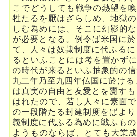
こでどうしても戦争の熱望を喚
牲たるを厭はざらしめ、地獄の
しむ為めには、そこに幻影的な
が必要となる。例令ば米国に於
て、人々は奴隷制度に代ふるに
るといふことには考を置かずに
の時代が来るといふ抽象的の信
九二年乃至九四年仏国に於ける
は真実の自由と友愛とを齎すも
はれたので、若し人々に素面で
の一段階たる封建制度をばより
義制度に代ふる為めに戦ふもの
ようものならば、とても大業成