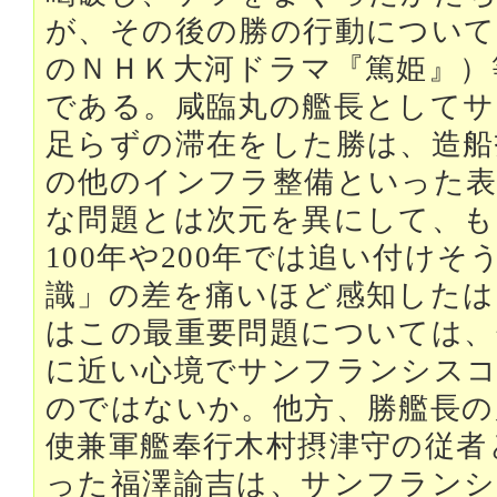
が、その後の勝の行動について
のＮＨＫ大河ドラマ『篤姫』）
である。咸臨丸の艦長としてサ
足らずの滞在をした勝は、造船
の他のインフラ整備といった表
な問題とは次元を異にして、も
100年や200年では追い付け
識」の差を痛いほど感知したは
はこの最重要問題については、
に近い心境でサンフランシス
のではないか。他方、勝艦長の
使兼軍艦奉行木村摂津守の従者
った福澤諭吉は、サンフラン