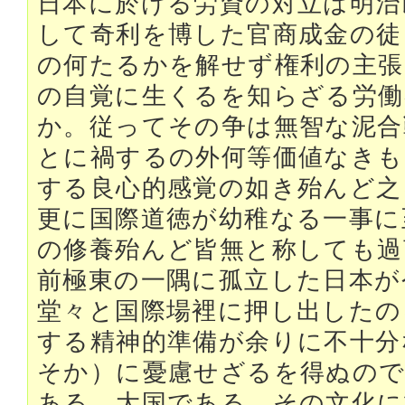
日本に於ける労資の対立は明治
して奇利を博した官商成金の徒
の何たるかを解せず権利の主張
の自覚に生くるを知らざる労働
か。従ってその争は無智な泥合
とに禍するの外何等価値なきも
する良心的感覚の如き殆んど之
更に国際道徳が幼稚なる一事に
の修養殆んど皆無と称しても過
前極東の一隅に孤立した日本が
堂々と国際場裡に押し出したの
する精神的準備が余りに不十分
そか）に憂慮せざるを得ぬので
ある。大国である。その文化に