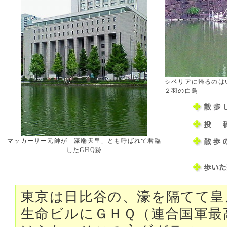
シベリアに帰るのは
２羽の白鳥
マッカーサー元帥が「濠端天皇」とも呼ばれて君臨
したGHQ跡
東京は日比谷の、濠を隔てて皇
生命ビルにＧＨＱ（連合国軍最