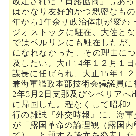
改定された「日露協商」もあっ
はかなり友好的かつ親密なもの
年から1年余り政治体制が変わ
ジオストックに駐在、大佐とな
ではベルリンにも駐在したが
になれなかった。その理由に
及したい。大正14年１２月１
謀長に任ぜられ、大正15年１
兼海軍艦政本部技術会議議員に
2年3月2日支那及びシベリアへ
に帰国した。程なくして昭和2
行の雑誌『外交時報』に、海軍
が「露国革命の論理観（露国内
て）」と題する論文を発表した