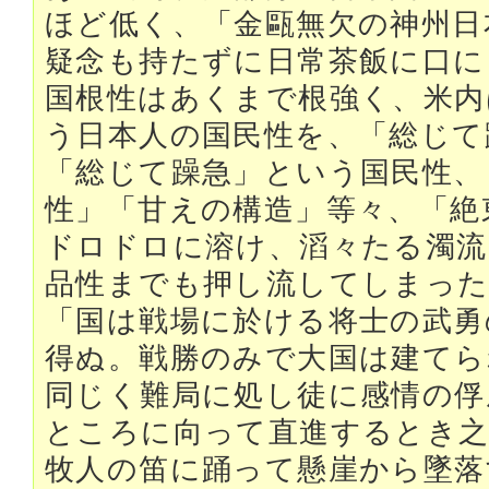
ほど低く、「金甌無欠の神州日
疑念も持たずに日常茶飯に口に
国根性はあくまで根強く、米内
う日本人の国民性を、「総じて
「総じて躁急」という国民性、
性」「甘えの構造」等々、「絶
ドロドロに溶け、滔々たる濁流
品性までも押し流してしまっ
「国は戦場に於ける将士の武勇
得ぬ。戦勝のみで大国は建てら
同じく難局に処し徒に感情の俘
ところに向って直進するとき
牧人の笛に踊って懸崖から墜落