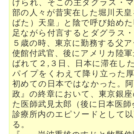
けられ、そこの主ダグラス・マ
部の人々が昔実在した堀川天皇
ばた）天皇」と陰で呼び始めた
足ながら付言するとダグラス・
５歳の時、東京に勤務する父ア
使館付武官、後にアメリカ陸軍
ばれて２,３日、日本に滞在し
パイプをくわえて降り立った厚
初めての日本ではなかった。阿
政』の終章において、東京銀座
た医師武見太郎（後に日本医師
診療所内のエピソードとして以
る。