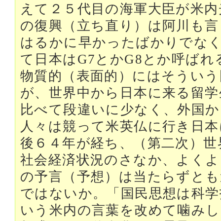
えて２５代目の海軍大臣が米内
の復興（立ち直り）は阿川も言
はるかに早かったばかりでなく
て日本はG7とかG8とか呼ば
物質的（表面的）にはそういう
が、世界中から日本に来る留学
比べて段違いに少なく、外国か
人々は競って米英仏に行き日本
後６４年が経ち、（第二次）世
社会経済状況のさなか、よくよ
の予言（予想）は当たらずとも
ではないか。「国民思想は科学
いう米内の言葉を改めて噛みし