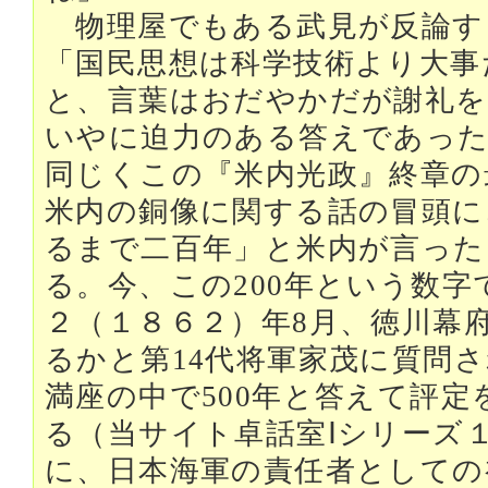
物理屋でもある武見が反論す
「国民思想は科学技術より大事
と、言葉はおだやかだが謝礼を
いやに迫力のある答えであった
同じくこの『米内光政』終章の
米内の銅像に関する話の冒頭に
るまで二百年」と米内が言った
る。今、この200年という数
２（１８６２）年8月、徳川幕
るかと第14代将軍家茂に質問
満座の中で500年と答えて評
る（当サイト卓話室Ⅰシリーズ
に、日本海軍の責任者としての