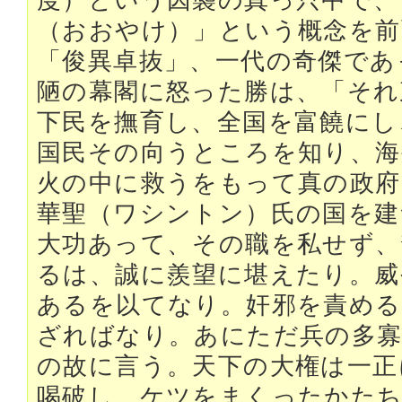
度）という因襲の真っ只中で、
（おおやけ）」という概念を前
「俊異卓抜」、一代の奇傑であ
陋の幕閣に怒った勝は、「それ
下民を撫育し、全国を富饒にし
国民その向うところを知り、海
火の中に救うをもって真の政府
華聖（ワシントン）氏の国を建
大功あって、その職を私せず、
るは、誠に羨望に堪えたり。威
あるを以てなり。奸邪を責める
ざればなり。あにただ兵の多寡
の故に言う。天下の大権は一正
喝破し、ケツをまくったかたち