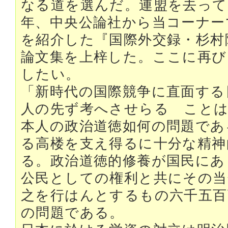
なる道を選んだ。連盟を去って
年、中央公論社から当コーナー
を紹介した『国際外交録・杉村
論文集を上梓した。ここに再び
したい。
「新時代の国際競争に直面する
人の先ず考へさせらるゝことは
本人の政治道徳如何の問題であ
る高楼を支え得るに十分な精神
る。政治道徳的修養が国民にあ
公民としての権利と共にその当
之を行はんとするもの六千五百
の問題である。