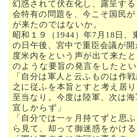
幻惑されて伏在化し、露呈する
会特有の問題を、今こそ国民が
が来たのではないか。
昭和１９（1944）年7月18日
の日午後、宮中で重臣会議が開
度米内をという声が出て来たと
のような要旨の発言をしたと
「自分は軍人と云ふものは作戦
之に従ふを本旨とすと考え居り
至当なり。今度は陸軍、次は海
宜しからず」
「自分では一ヶ月持てずと思ふ
ら見て、却って御迷惑をかける