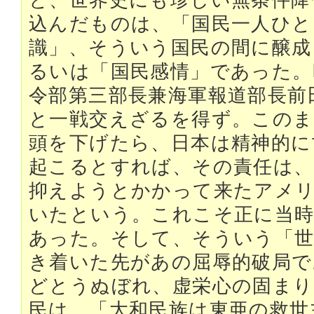
と、世界史にも珍しい無条件降
込んだものは、「国民一人ひと
識」、そういう国民の間に醸成
るいは「国民感情」であった。
令部第三部長兼海軍報道部長前
と一戦交えざるを得ず。このま
頭を下げたら、日本は精神的に
起こるとすれば、その責任は、
抑えようとかかって来たアメ
いたという。これこそ正に当時
あった。そして、そういう「世
き着いた先があの屈辱的破局で
どとうぬぼれ、虚栄心の固まり
民は、「大和民族は東亜の救世