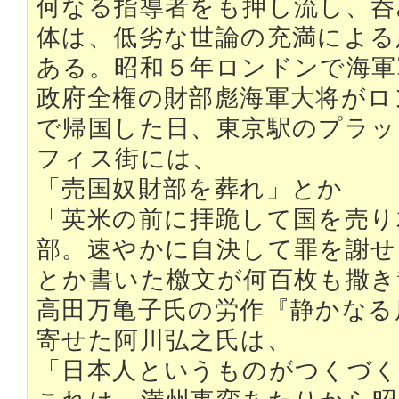
何なる指導者をも押し流し、呑
体は、低劣な世論の充満による
ある。昭和５年ロンドンで海軍
政府全権の財部彪海軍大将がロ
で帰国した日、東京駅のプラッ
フィス街には、
「売国奴財部を葬れ」とか
「英米の前に拝跪して国を売り
部。速やかに自決して罪を謝せ
とか書いた檄文が何百枚も撒き
高田万亀子氏の労作『静かなる
寄せた阿川弘之氏は、
「日本人というものがつくづ