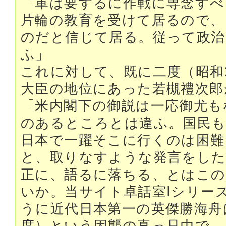
「軍は要するに作戦に専念すべ
片輪の教育を受けて居るので、
のだと信じて居る。従って政治
ふ」
これに対して、既に二度（昭和
大臣の地位にあった若槻禮次郎
「米内閣下の御説は一応御尤も
のあるところとは違ふ。国民も
日本で一躍そこに行くのは困難
と、取りなすような発言をし
正に、語るに落ちる、とはこの
いか。当サイト卓話室Ⅰシリー
うに近代日本第一の英傑勝海舟