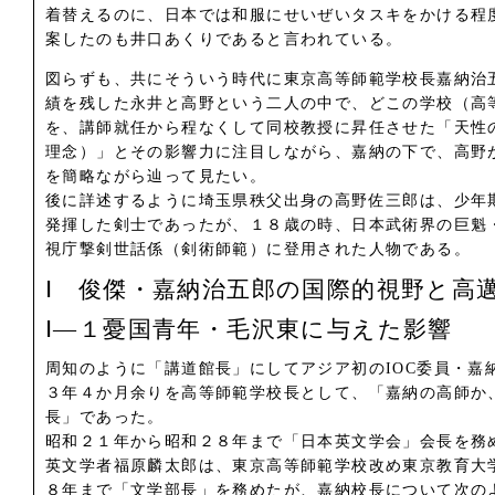
着替えるのに、日本では和服にせいぜいタスキをかける程
案したのも井口あくりであると言われている。
図らずも、共にそういう時代に東京高等師範学校長嘉納治
績を残した永井と高野という二人の中で、どこの学校（高
を、講師就任から程なくして同校教授に昇任させた「天性
理念）」とその影響力に注目しながら、嘉納の下で、高野
を簡略ながら辿って見たい。
後に詳述するように埼玉県秩父出身の高野佐三郎は、少年
発揮した剣士であったが、１８歳の時、日本武術界の巨魁
視庁撃剣世話係（剣術師範）に登用された人物である。
Ⅰ 俊傑・嘉納治五郎の国際的視野と高
Ⅰ―１憂国青年・毛沢東に与えた影響
周知のように「講道館長」にしてアジア初のIOC委員・嘉
３年４か月余りを高等師範学校長として、「嘉納の高師か
長」であった。
昭和２１年から昭和２８年まで「日本英文学会」会長を務
英文学者福原麟太郎は、東京高等師範学校改め東京教育大
８年まで「文学部長」を務めたが、嘉納校長について次の