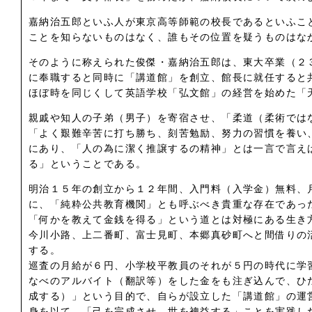
嘉納治五郎といふ人が東京高等師範の校長であるといふこ
ことを知らないものはなく、誰もその位置を疑うものはな
そのように称えられた俊傑・嘉納治五郎は、東大卒業（２
に奉職すると同時に「講道館」を創立、館長に就任すると
ほぼ時を同じくして英語学校「弘文館」の経営を始めた「
親戚や知人の子弟（男子）を寄宿させ、「柔道（柔術では
「よく艱難辛苦に打ち勝ち、刻苦勉励、努力の習慣を養い
にあり、「人の為に潔く推譲するの精神」とは一言で言え
る」ということである。
明治１５年の創立から１２年間、入門料（入学金）無料、
に、「純粋公共教育機関」とも呼ぶべき貴重な存在であっ
「何かを教えて金銭を得る」という道とは対極にある生き
今川小路、上二番町、富士見町、本郷真砂町へと間借りの
する。
巡査の月給が６円、小学校平教員のそれが５円の時代に学
なべのアルバイト（翻訳等）をした金をも注ぎ込んで、ひ
成する）」という目的で、自らが設立した「講道館」の運
身を以て、「己を完成させ、世を裨益する」ことを実践し