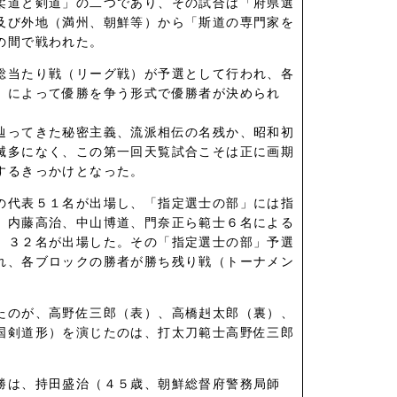
柔道と剣道」の二つであり、その試合は「府県選
及び外地（満州、朝鮮等）から「斯道の専門家を
の間で戦われた。
総当たり戦（リーグ戦）が予選として行われ、各
）によって優勝を争う形式で優勝者が決められ
辿ってきた秘密主義、流派相伝の名残か、昭和初
滅多になく、この第一回天覧試合こそは正に画期
するきっかけとなった。
の代表５１名が出場し、「指定選士の部」には指
、内藤高治、中山博道、門奈正ら範士６名による
」３２名が出場した。その「指定選士の部」予選
れ、各ブロックの勝者が勝ち残り戦（トーナメン
たのが、高野佐三郎（表）、高橋赳太郎（裏）、
国剣道形）を演じたのは、打太刀範士高野佐三郎
勝は、持田盛治（４５歳、朝鮮総督府警務局師