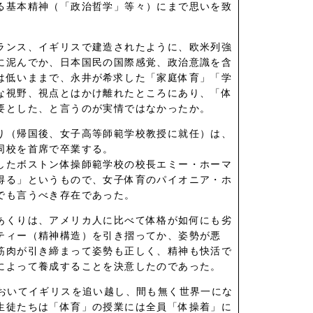
る基本精神（「政治哲学」等々）にまで思いを致
ランス、イギリスで建造されたように、欧米列強
に泥んでか、日本国民の国際感覚、政治意識を含
は低いままで、永井が希求した「家庭体育」「学
な視野、視点とはかけ離れたところにあり、「体
要とした、と言うのが実情ではなかったか。
り（帰国後、女子高等師範学校教授に就任）は、
同校を首席で卒業する。
したボストン体操師範学校の校長エミー・ホーマ
得る」というもので、女子体育のパイオニア・ホ
でも言うべき存在であった。
あくりは、アメリカ人に比べて体格が如何にも劣
ティー（精神構造）を引き摺ってか、姿勢が悪
筋肉が引き締まって姿勢も正しく、精神も快活で
によって養成することを決意したのであった。
においてイギリスを追い越し、間も無く世界一にな
生徒たちは「体育」の授業には全員「体操着」に