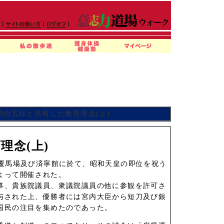
治五郎と共有した教育理念(上)
郎
理念(上)
内覆馬場及び済寧館に於て、昭和天皇の即位を祝う
よって開催された。
事、貴族院議員、衆議院議員の他に参観を許可さ
与された上、優勝者には宮内大臣から短刀及び銀
国民の注目を集めたのであった。