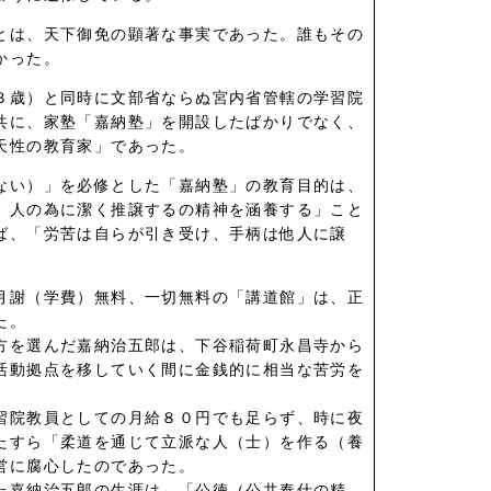
とは、天下御免の顕著な事実であった。誰もその
かった。
３歳）と同時に文部省ならぬ宮内省管轄の学習院
共に、家塾「嘉納塾」を開設したばかりでなく、
天性の教育家」であった。
ない）」を必修とした「嘉納塾」の教育目的は、
、人の為に潔く推譲するの精神を涵養する」こと
ば、「労苦は自らが引き受け、手柄は他人に譲
月謝（学費）無料、一切無料の「講道館」は、正
た。
方を選んだ嘉納治五郎は、下谷稲荷町永昌寺から
活動拠点を移していく間に金銭的に相当な苦労を
習院教員としての月給８０円でも足らず、時に夜
たすら「柔道を通じて立派な人（士）を作る（養
営に腐心したのであった。
た嘉納治五郎の生涯は、「公徳（公共奉仕の精