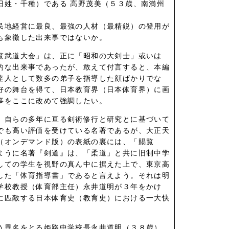
旧姓・千種）である 高野茂美（５３歳、南満州
民地経営に最良、最強の人材（最精鋭）の登用が
も象徴した出来事ではないか。
覧武道大会」は、正に「昭和の大剣士」或いは
的な出来事であったが、敢えて付言すると、本編
達人として数多の弟子を指導した顔ばかりでな
好の舞台を得て、日本教育界（日本体育界）に画
事をここに改めて強調したい。
、自らの多年に亘る剣術修行と研究とに基づいて
でも高い評価を受けている名著であるが、大正天
（オンデマンド版）の表紙の裏には、「賜覧
ように名著『剣道』は、「柔道」と共に旧制中学
しての学生を視野の真ん中に据えた上で、東京高
した「体育指導書」であると言えよう。それは明
学校教授（体育部主任）永井道明が３年をかけ
に匹敵する日本体育史（教育史）における一大快
う異名をとる姫路中学校長永井道明（３８歳）