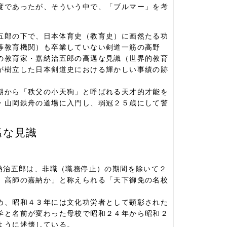
度であったが、そういう中で、「ブルマー」を考
五郎の下で、日本体育史（教育史）に画然たる功
等教育機関）も卒業していない剣道一筋の高野
の教育家・嘉納治五郎の高邁な見識（世界的教育
が樹立した日本剣道史における輝かしい事績の跡
期から「秩父の小天狗」と呼ばれる天才的才能を
・山岡鉄舟の道場に入門し、弱冠２５歳にして警
邁な見識
納治五郎は、非職（職務停止）の期間を除いて２
、高師の嘉納か」と称えられる「天下御免の名校
め、昭和４３年には文化功労者として顕彰された
学と名前が変わった母校で昭和２４年から昭和２
ように述懐している。