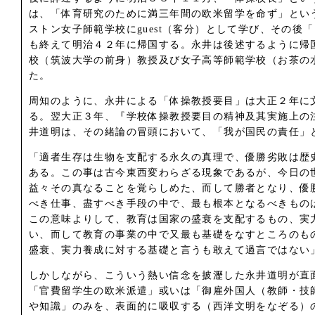
は、「体育研究のために満三年間の欧米留学を命ず」とい
ストン女子師範学校にguest（客分）として学び、その
も終えて明治４２年に帰国する。永井は後述するように帰
校（筑波大学の前身）教授及び女子高等師範学校（お茶の
た。
周知のように、永井による「体操教授要目」は大正２年に
る。翌大正３年、『学校体操教授要目の精神及其実施上の
井道明は、その緒論の冒頭において、「我が国民の責任」
「適者生存は生物を支配する永久の真理で、優勝劣敗は歴
ある。この事は古今東西変わらざる現象であるが、今日の
益々その真なることを覚らしめた、而して勝者となり、優
べき仕事、盡すべき手段の中で、最も根本となるべきもの
この意味よりして、教育は国家の盛衰を支配するもの、実
い、而して教育の事業の中で又最も基礎をなすところのも
盛衰、実力養成に対する基礎と言うも敢えて過言ではない
しかしながら、こういう熱い信念を披瀝した永井道明が直
「官費留学生の欧米派遣」或いは「御雇外国人（教師・技
や知識」のみを、表面的に吸収する（西洋文明をなぞる）