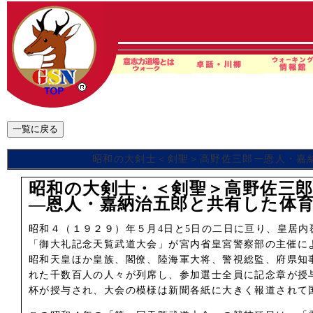
昭和の大剣士＜剣聖＞高野佐三郎ー恩人・嘉納
昭和の大剣士・＜剣聖＞高野佐三
―恩人・嘉納治五郎と共有した体育
昭和４（１９２９）年５月4日と5日の二日に亘り、皇居
「御大礼記念天覧武道大会」が宮内省皇宮警察部の主催に
昭和天皇ほか皇族、閣僚、陸海軍大将、警視総監、府県知
れた千数百人の人々が列席し、参加選士全員に記念章が授
杯が授与され、大会の模様は新聞各紙に大きく報道されて