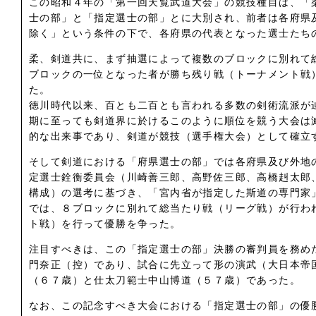
この昭和４年の「第一回天覧武道大会」の競技種目は、「
士の部」と「指定選士の部」とに大別され、前者は各府県
除く」という条件の下で、各府県の代表となった選士たち
柔、剣道共に、まず抽選によって複数のブロックに別れて
ブロックの一位となった者が勝ち残り戦（トーナメント戦
た。
徳川時代以来、百とも二百とも言われる多数の剣術流派が
期に至っても剣道界に於けるこのように順位を競う大会は
的な出来事であり、剣道が競技（選手権大会）として確立
そして剣道における「府県選士の部」では各府県及び外地
定選士銓衡委員会（川崎善三郎、高野佐三郎、高橋赳太郎
構成）の選考に基づき、「宮内省が指定した斯道の専門家
では、８ブロックに別れて総当たり戦（リーグ戦）が行わ
ト戦）を行って優勝を争った。
注目すべきは、この「指定選士の部」決勝の審判員を務め
門奈正（控）であり、試合に先立って形の演武（大日本帝
（６７歳）と仕太刀範士中山博道（５７歳）であった。
なお、この記念すべき大会における「指定選士の部」の優