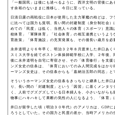
「一般国民」は後にも述べるように、西洋文明の背後にあ
す余裕のないままに推移し、今日に至っている。
日清日露の両戦役に日本が使用した主力軍艦の殆どは、フ
に比べては国力も貧弱、長い間の封建制度（身分制社会）
めての「民度」は低く、当然人々の体育（スポーツ）意識
校体育」「軍隊体育」「社会体育」の相互連携というよう
育政策」「体育施設」の充実発展も、その後長い歳月を必
永井道明より６年早く、明治３２年８月渡米した井口あく
スミス大学を経てボストン体操師範学校に入学、２年後、
後に永井道明を自宅に寄宿させ、その「体育修行」を支援
ンズ女史の信条は、「体育においてのみ人間完成をはかり
ーマンズ女史は、その信条からも「嘉納治五郎の同志」と
そういうホーマンズ女史の信条をきっちりと継承した井口
り、長い間の「封建制度」という「因習」に基くメンタリ
く、人前でグズグズしている日本婦人を、小さいながらも
物事にハキハキして果断の気性の人になるよう、「体育」
井口が留学した頃（明治３０年代）のアメリカは、GDP
ろうとしていた。その国力と民度の差か、当時アメリカの