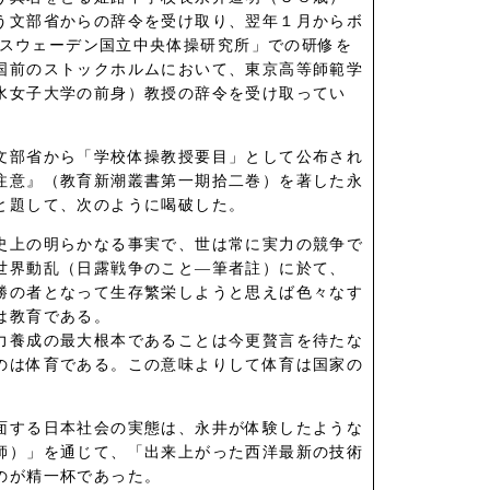
う文部省からの辞令を受け取り、翌年１月からボ
後「スウェーデン国立中央体操研究所」での研修を
国前のストックホルムにおいて、東京高等師範学
水女子大学の前身）教授の辞令を受け取ってい
文部省から「学校体操教授要目」として公布され
注意』（教育新潮叢書第一期拾二巻）を著した永
と題して、次のように喝破した。
史上の明らかなる事実で、世は常に実力の競争で
世界動乱（日露戦争のこと―筆者註）に於て、
勝の者となって生存繁栄しようと思えば色々なす
は教育である。
力養成の最大根本であることは今更贅言を待たな
のは体育である。この意味よりして体育は国家の
」
面する日本社会の実態は、永井が体験したような
師）」を通じて、「出来上がった西洋最新の技術
のが精一杯であった。