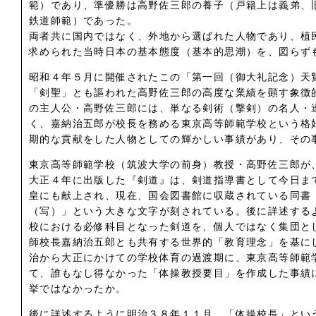
範）であり、準優勝は高野佐三郎の養子（戸籍上は義弟、
鉄道師範）であった。
両者共に国内ではなく、外地から選ばれた人物であり、植
求められた当時日本の基本態度（基本的思潮）を、図らず
昭和４年５月に開催されたこの「第一回（御大礼記念）天
「剣聖」とも謳われた高野佐三郎の高度な業績を顕す象徴
の主人公・高野佐三郎には、単なる剣術（撃剣）の名人・
く、嘉納治五郎が校長を務める東京高等師範学校という格
期的な貢献をした人物としての輝かしい事績があり、その
東京高等師範学校（筑波大学の前身）教授・高野佐三郎が
大正４年に出版した『剣道』は、剣道指導書として今日ま
皇にも献上され、現在、国会図書館に収蔵されている同書
（写）」という大きな文字が刻されている。後に詳述する
校における必修科目となった剣道を、個人ではなく集団と
師校長嘉納治五郎とも共有する世界的「教育理念」を基に
治から大正にかけての学校体育の過渡期に、東京高等師範
て、誰もなし得なかった「体操教授要目」を作成した事績
挙ではなかったか。
後に詳述するように明治３８年１１月、「体操校長」とい