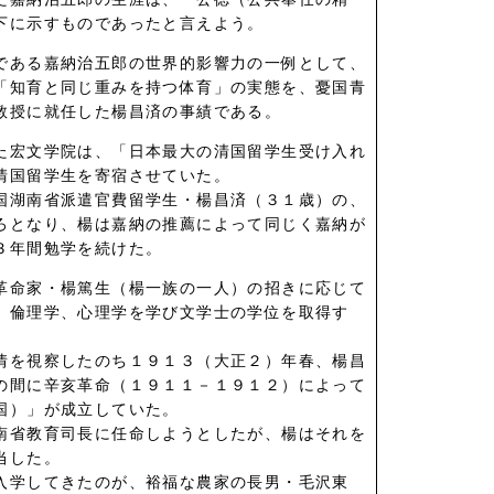
下に示すものであったと言えよう。
である嘉納治五郎の世界的影響力の一例として、
「知育と同じ重みを持つ体育」の実態を、憂国青
教授に就任した楊昌済の事績である。
た宏文学院は、「日本最大の清国留学生受け入れ
清国留学生を寄宿させていた。
国湖南省派遣官費留学生・楊昌済（３１歳）の、
ろとなり、楊は嘉納の推薦によって同じく嘉納が
３年間勉学を続けた。
革命家・楊篤生（楊一族の一人）の招きに応じて
、倫理学、心理学を学び文学士の学位を取得す
情を視察したのち１９１３（大正２）年春、楊昌
の間に辛亥革命（１９１１－１９１２）によって
国）」が成立していた。
南省教育司長に任命しようとしたが、楊はそれを
当した。
入学してきたのが、裕福な農家の長男・毛沢東