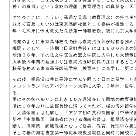
神）の養成」という嘉納の理想（教育理念）の真髄を、天
さて今ここに、こういう高邁な見識（教育理念）の持ち主
敢えて言及したいのは東京高師校長として嘉納が推進する
年・毛沢東に伝え教えた長沙第一師範教授、後に北京大学
周知のように東京高師校長の傍ら嘉納治五郎が院長を務め
機関」として、一時期（日露戦争後）には１６００余名の
明治３６年、その弘文学院改め宏文学院に入学した大清帝
入学後３年間の勉強ぶりは嘉納治五郎院長の注目するとこ
校長を務める東京高等師範学校（教育科）に進学し、更に
その後、楊昌済は共に長沙に学んで同じく日本に留学した
スコットランドのアバディーン大学に入学、３年間、哲学
る。
更にその後ベルリンに赴き１０か月滞在して同地の教育事
済は１０年ぶりに故郷長沙に帰ってきたが、楊の海外留学
「大清帝国」は瓦解し、「アジア初の共和制国家（中華民
新生「中華民国」湖南省における湖南都督は、楊昌済を湖
断り、湖南第一師範教授となって修身、教育、倫理学を担
そして楊の湖南省立第一師範学校教授就任と同時に同校に